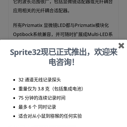
它的波长范围很广，包括显微镜适配器或光纤耦合
应用相关的光纤耦合适配器。
所有Prizmatix 显微镜LED都与Prizmatix模块化
Optibock系统兼容，并可随时扩展成Multi-LED系
统。
Sprite32现已正式推出，欢迎来
对于要求更高的应用，请查看 Prizmatix UHP-T系
电咨询！
列 LED，功率可提高 10 倍。
32 通道无线记录探头
本产品必须与
BLCC-04
电流控制器一起操作。
重量仅为 3.8 克（包括集成电池）
详细技术信息：
功率输出表
75 分钟的连续记录时间
最多 6 个 同时记录
适合对从小鼠到猕猴的任何实验
主要特点