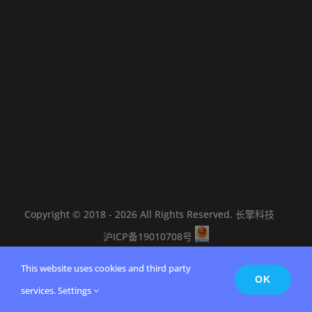
Copyright © 2018 -
2026 All Rights Reserved.
长擎科技
沪ICP备19010708号
This website uses cookies and third party
X
Bilibili
Github
电
OK
services.
Settings
邮