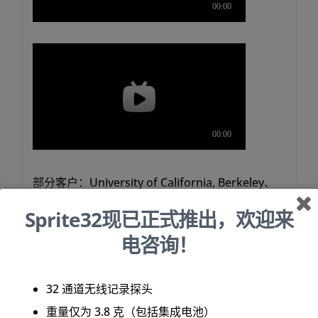
部分客户：University of California, Berkeley、
Massachusetts Institute of Technology、
Sprite32现已正式推出，欢迎来
Sainsbury Wellcome Centre、New York
电咨询！
University、Northwestern University、Boston
University、McGill University、Yale
32 通道无线记录探头
University、Johns Hopkins University、Duke
重量仅为 3.8 克（包括集成电池）