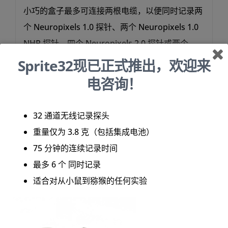
小巧的盒子最多可连接两根电缆，以便同时记录两
个 Neuropixels 1.0 探针、两个 Neuropixels 1.0
NHP 探针、四个 Neuropixels 2.0 探针或两个
Neuropixels 2.0 QB 多柄探针的数据。它可以与
Sprite32现已正式推出，欢迎来
各种硬件和软件触发模式同步，与 SpikeGLX 和
电咨询！
Open Ephys 软件兼容，并且 API 可用于定制软件
开发。OneBox 配有数据IO板和 SDR 电缆，可通
32 通道无线记录探头
过 BNC 连接器轻松连接到辅助 ADC/DAC 通道，
重量仅为 3.8 克（包括集成电池）
并配有壁挂支架，可安装在仪器架上。
75 分钟的连续记录时间
最多 6 个 同时记录
适合对从小鼠到猕猴的任何实验
规格参数
资料下载