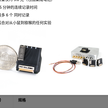
75 分钟的连续记录时间
最多 6 个 同时记录
适合对从小鼠到猕猴的任何实验
绍
规格参数
硬件配件
其他补充
年来，经典实验室标准（Lab Standard™）立体定位仪器一直
了稳定性和适应性，而该仪器独有的三导螺杆可实现平稳，一致
100微米的3轴，左手操作臂，大鼠适配器，传统的（18˚）
形式。
号
规格