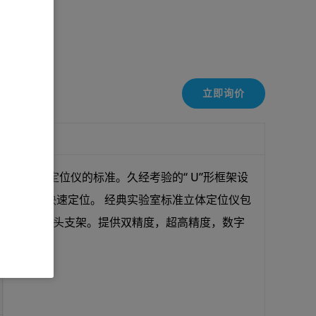
立即询价
是实验室立体定位仪的标准。久经考验的“ U”形框架设
的运动并快速定位。 经典实验室标准立体定位仪包
耳棒和转角夹探头支架。提供双精度，超高精度，数字