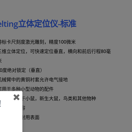
oelting立体定位仪-标准
游标卡尺刻度激光雕刻，精度100微米
三维立体定位，可快速定位垂直，横向和前后行程80毫
米
90度绝对锁定（垂直）
机械臂中的黄铜衬套允许电气接地
可用于多种小型动物的配件
适配器可用于小鼠，新生大鼠，鸟类和其他物种
！
气体麻醉兼容
易于清洁的耐用表面