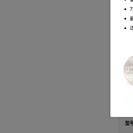
产品介
近50
计提供
括一个
或电动
型