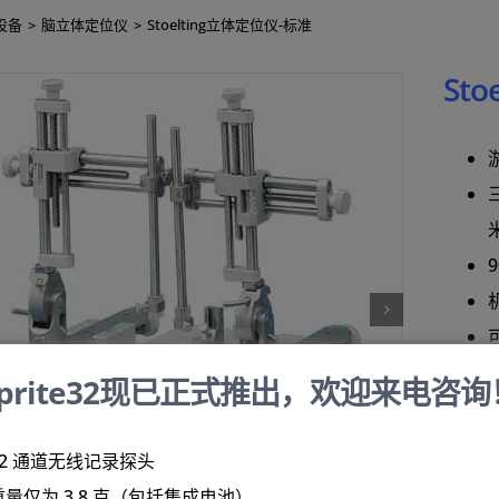
设备
脑立体定位仪
Stoelting立体定位仪-标准
St
Sprite32现已正式推出，欢迎来电咨询
32 通道无线记录探头
重量仅为 3.8 克（包括集成电池）