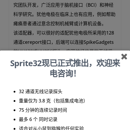
究团队开发，广泛应用于脑机接口（BCI）和神经
科学研究。犹他电极在临床上也有应用，例如帮助
瘫痪患者通过意念控制机械臂或计算机设备。
该适配器，可以很好的适配犹他电极所采用的128
通道cereport接口，后端可以连接SpikeGadgets
的HH128或HH256探头，实现神经信号的无线采
Sprite32现已正式推出，欢迎来
集。
电咨询！
32 通道无线记录探头
重量仅为 3.8 克（包括集成电池）
75 分钟的连续记录时间
最多 6 个 同时记录
适合对从小鼠到猕猴的任何实验